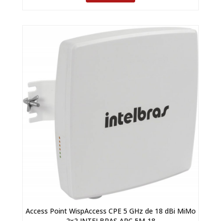
Access Point WispAccess CPE 5 GHz de 18 dBi MiMo
2x2 INTELBRAS APC 5M-18