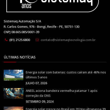
Sistemaq Automação S/A
R. Carlos Gomes, 976 - Bongi, Recife - PE, 50751-130
CNPJ 08.665.085/0001-39
(81) 2125.6800
contato@sistemaqtecnologia.com.br
ÚLTIMAS NOTÍCIAS
Energia solar com baterias: custos caíram até 46% nos
últimos 5 anos
JULHO 07, 2026
ANEEL aciona bandeira vermelha patamar 1 após
correção da ONS
SETEMBRO 09, 2024
Energia solar cresce no Brasil em 2024 e ultrapassa 39