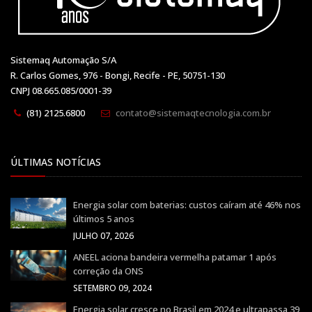
Sistemaq Automação S/A
R. Carlos Gomes, 976 - Bongi, Recife - PE, 50751-130
CNPJ 08.665.085/0001-39
(81) 2125.6800
contato@sistemaqtecnologia.com.br
ÚLTIMAS NOTÍCIAS
Energia solar com baterias: custos caíram até 46% nos
últimos 5 anos
JULHO 07, 2026
ANEEL aciona bandeira vermelha patamar 1 após
correção da ONS
SETEMBRO 09, 2024
Energia solar cresce no Brasil em 2024 e ultrapassa 39