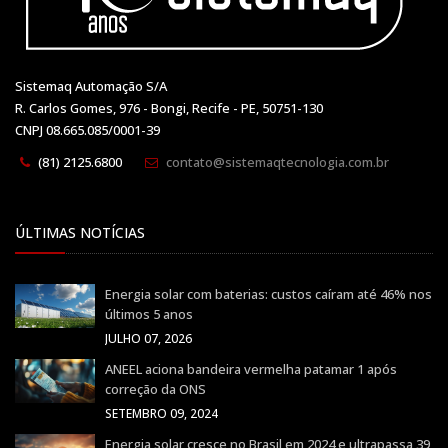
Sistemaq Automação S/A
R. Carlos Gomes, 976 - Bongi, Recife - PE, 50751-130
CNPJ 08.665.085/0001-39
(81) 2125.6800
contato@sistemaqtecnologia.com.br
ÚLTIMAS NOTÍCIAS
Energia solar com baterias: custos caíram até 46% nos
últimos 5 anos
JULHO 07, 2026
ANEEL aciona bandeira vermelha patamar 1 após
correção da ONS
SETEMBRO 09, 2024
Energia solar cresce no Brasil em 2024 e ultrapassa 39