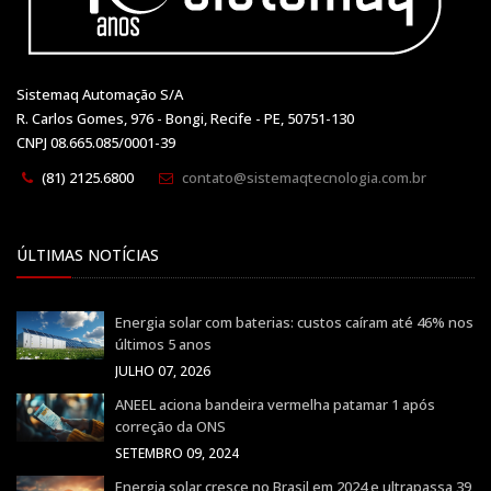
Sistemaq Automação S/A
R. Carlos Gomes, 976 - Bongi, Recife - PE, 50751-130
CNPJ 08.665.085/0001-39
(81) 2125.6800
contato@sistemaqtecnologia.com.br
ÚLTIMAS NOTÍCIAS
Energia solar com baterias: custos caíram até 46% nos
últimos 5 anos
JULHO 07, 2026
ANEEL aciona bandeira vermelha patamar 1 após
correção da ONS
SETEMBRO 09, 2024
Energia solar cresce no Brasil em 2024 e ultrapassa 39